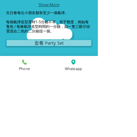
Show More
生日會每位小朋友都有至少一個氣球。
每個氣球造型需時1-5分鐘不等，視乎難度，例如每
隻色 / 每條氣球造型時間約一分鐘，如一隻三眼仔頭
需混合二色約二分鐘扭一個。
套餐 Party Set
Phone
Whatsapp
開心生日套餐
Birthday Set
Big Deco
大型佈置
Bouncy Castle
充氣彈床租借
Baby Party Set
BB派對/百日宴
Family Day / Open Day
​開放日 家庭日
Xmas and Festivals
​聖誕節 復活節
​Magic Balloon Class
​魔術班氣球班
Bubble Show
​泡泡表演
Indv. Service
其他優惠